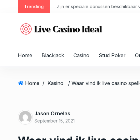
S
Trending
Zijn er speciale bonussen beschikbaar v
k
i
p
t
o
c
Home
Blackjack
Casino
Stud Poker
On
o
n
t
e
Home
/
Kasino
n
t
Jason Ornelas
September 15, 2021