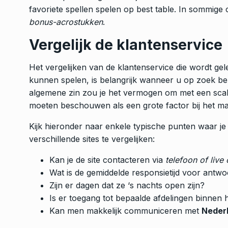
favoriete spellen spelen op best table. In sommige 
bonus-acrostukken
.
Vergelijk de klantenservice
Het vergelijken van de klantenservice die wordt ge
kunnen spelen, is belangrijk wanneer u op zoek be
algemene zin zou je het vermogen om met een sca
moeten beschouwen als een grote factor bij het ma
Kijk hieronder naar enkele typische punten waar j
verschillende sites te vergelijken:
Kan je de site contacteren via
telefoon of live 
Wat is de gemiddelde responsietijd voor antwo
Zijn er dagen dat ze ‘s nachts open zijn?
Is er toegang tot bepaalde afdelingen binnen 
Kan men makkelijk communiceren met
Nederl