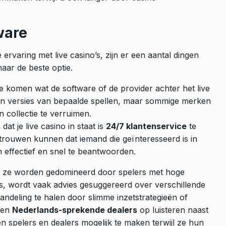
ware
rvaring met live casino’s, zijn er een aantal dingen
aar de beste optie.
te komen wat de software of de provider achter het live
gen versies van bepaalde spellen, maar sommige merken
collectie te verruimen.
at je live casino in staat is
24/7 klantenservice
te
vertrouwen kunnen dat iemand die geïnteresseerd is in
n effectief en snel te beantwoorden.
n of ze worden gedomineerd door spelers met hoge
’s, wordt vaak advies gesuggereerd over verschillende
ndeling te halen door slimme inzetstrategieën of
ren
Nederlands-sprekende dealers
op luisteren naast
n spelers en dealers mogelijk te maken terwijl ze hun