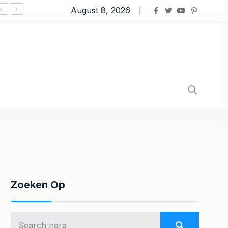
August 8, 2026
Wat zijn de meest populaire live casinospellen?
Zoeken Op