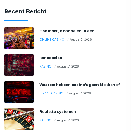
Recent Bericht
Hoe moet je handelen in een
ONLINE CASINO
August 7, 2026
kansspelen
KASINO
August 7, 2026
Waarom hebben casino’s geen klokken of
IDEAAL CASINO
August 7, 2026
Roulette systemen
KASINO
August 7, 2026