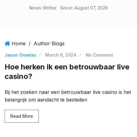
News Writter
Since: August 07, 2026
Home
/
Author Blogs
Jason Ornelas
March 6, 2024
No Comment
Hoe herken ik een betrouwbaar live
casino?
Bij het zoeken naar een betrouwbaar live casino is het
belangrijk om aandacht te besteden
Read More