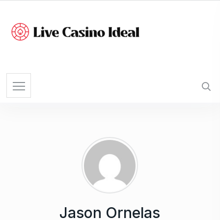
S
k
i
p
t
o
c
o
n
t
e
n
t
Jason Ornelas