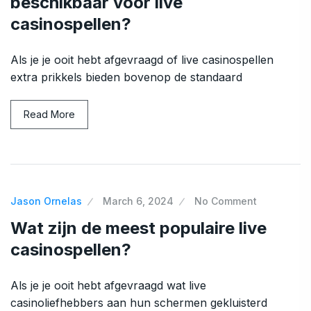
beschikbaar voor live
casinospellen?
Als je je ooit hebt afgevraagd of live casinospellen
extra prikkels bieden bovenop de standaard
Read More
Jason Ornelas
March 6, 2024
No Comment
Wat zijn de meest populaire live
casinospellen?
Als je je ooit hebt afgevraagd wat live
casinoliefhebbers aan hun schermen gekluisterd