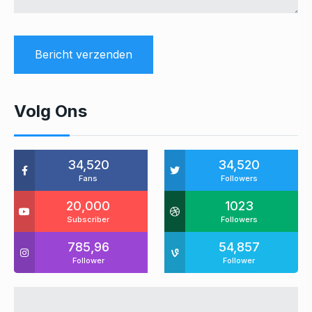
Volg Ons
34,520
34,520
Fans
Followers
20,000
1023
Subscriber
Followers
785,96
54,857
Follower
Follower