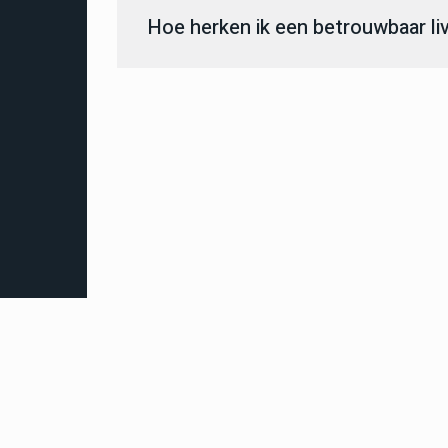
Hoe herken ik een betrouwbaar li