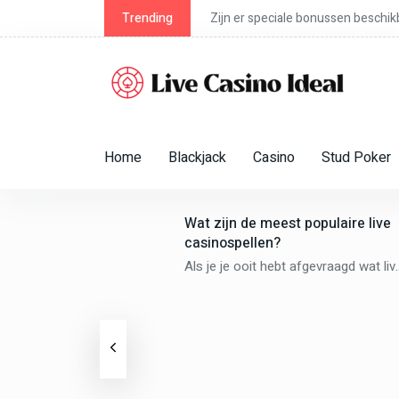
Trending
Zijn er speciale bonussen beschikb
IDEAAL CASINO
IDEAAL CASINO
IDEAAL CASINO
ONLINE CASINO
KASINO
KASINO
March 15, 2023
March 15, 2023
September 13, 2023
March 6, 2024
March 6, 2024
March 6, 2024
Home
Blackjack
Casino
Stud Poker
Zijn er speciale b
Wat zijn de meest 
Wat zijn de verschi
Wat is de uitbetali
Hoe kan ik mijn w
Waar vind ik live 
IDEAAL CASINO
ONLINE CASINO
ONLINE CASINO
KASINO
KASINO
KASINO
March 15, 2023
March 15, 2023
March 15, 2023
September 13, 2023
September 13, 2023
March 6, 2024
IDEAAL CASINO
KASINO
KASINO
March 15, 2023
March 15, 2023
March 6, 2024
Hoe herken ik een
live casinospellen
casinospellen?
casinospellen en
Wat zijn de voorde
inzet
Blinds in poker
Wat zijn de voorde
live
Wat zijn de regels 
Nederlandstalige
Wat zijn de beste 
sen
Wat zijn de meest populaire live
Hoe kan ik mijn k
Hoe kan ik mijn ka
Hoe werken live ca
casinospellen?
Bij het zoeken naar een betrouwbaar live cas
Als je je ooit hebt afgevraagd of live casinospellen extra prikkels bieden bovenop
Als je je ooit hebt afgevraagd wat liv
indicatoren.