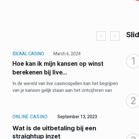
Sli
ONLINE CASINO
September 13, 2023
IDEAAL CASINO
March 6, 2024
IDEA
Blinds in poker
8
1
Hoe kan ik mijn kansen op winst
Zij
berekenen bij live…
bes
KASINO
March 15, 2023
In de wereld van live casinospellen kan het begrijpen
Als j
Wat zijn de voordelen van het spelen in
van je kansen gelijk staan aan het ontcijferen van
extr
9
een live…
prom
2
ONLINE CASINO
September 13, 2023
KASINO
March 15, 2023
Hoe kan ik mijn winkansen berekenen bij
Wat is de uitbetaling bij een
10
live casino spellen
straightup inzet