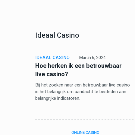
casino?
Ideaal Casino
IDEAAL CASINO
March 6, 2024
Hoe herken ik een betrouwbaar
live casino?
Bij het zoeken naar een betrouwbaar live casino
is het belangrijk om aandacht te besteden aan
belangrijke indicatoren.
ONLINE CASINO