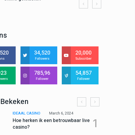
oor live casinospellen?
casinospe
ns
,520
34,520
20,000
ASINO
March 6, 2024
IDEAAL CASINO
Mar
ans
Followers
Subscriber
 speciale bonussen
Wat zijn de meest 
023
785,96
54,857
baar voor live
casinospellen?
owers
Follower
Follower
pellen?
Als je je ooit hebt afgevr
casinoliefhebbers aan hu
oit hebt afgevraagd of live
houdt, hier is een eye-op
 Bekeken
len extra prikkels bieden bovenop de
promoties, dan ben
IDEAAL CASINO
March 6, 2024
1
Hoe herken ik een betrouwbaar live
casino?