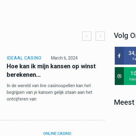
berekenen…
v
Volg O
34
IDEAAL CASINO
March 6, 2024
IDEAAL C
F
Hoe kan ik mijn kansen op winst
Zijn er
1
berekenen…
beschik
Foll
casinos
In de wereld van live casinospellen kan het
begrijpen van je kansen gelijk staan aan het
Als je je o
ontcijferen van
Meest
casinospel
standaard 
ONLINE CASINO