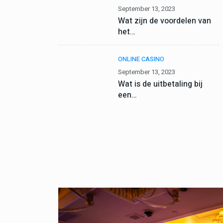
September 13, 2023
Wat zijn de voordelen van
het…
ONLINE CASINO
September 13, 2023
Wat is de uitbetaling bij
een…