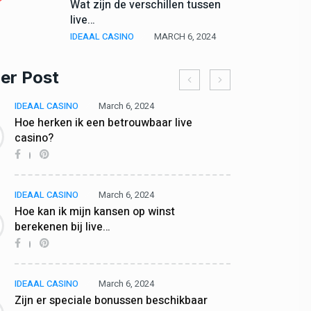
Wat zijn de verschillen tussen
live…
IDEAAL CASINO
MARCH 6, 2024
der Post
IDEAAL CASINO
March 6, 2024
ONLIN
AL CASINO
March 6, 2024
IDEAAL CASINO
Hoe herken ik een betrouwbaar live
Blind
8
casino?
n er speciale bonussen
Wat zijn de
chikbaar voor live casinospellen?
casinospel
KASI
e je ooit hebt afgevraagd of live casinospellen
Als je je ooit h
IDEAAL CASINO
March 6, 2024
Wat z
a prikkels bieden bovenop de standaard
casinoliefhebbe
9
Hoe kan ik mijn kansen op winst
een l
oties, dan ben
houdt, hier is e
berekenen bij live…
KASI
IDEAAL CASINO
March 6, 2024
Hoe k
10
Zijn er speciale bonussen beschikbaar
live 